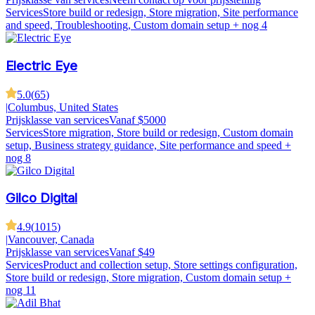
Services
Store build or redesign, Store migration, Site performance
and speed, Troubleshooting, Custom domain setup
+ nog 4
Electric Eye
5.0
(
65
)
|
Columbus, United States
Prijsklasse van services
Vanaf $5000
Services
Store migration, Store build or redesign, Custom domain
setup, Business strategy guidance, Site performance and speed
+
nog 8
Gilco Digital
4.9
(
1015
)
|
Vancouver, Canada
Prijsklasse van services
Vanaf $49
Services
Product and collection setup, Store settings configuration,
Store build or redesign, Store migration, Custom domain setup
+
nog 11