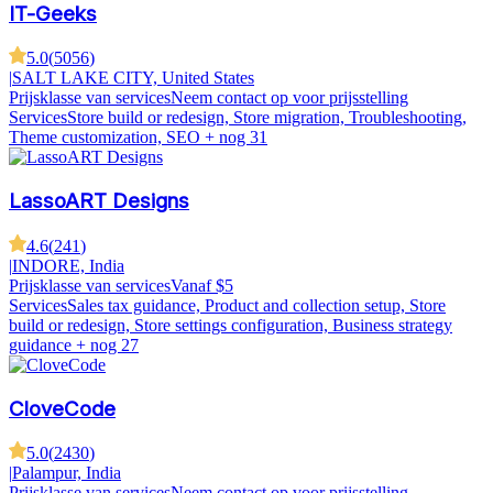
IT-Geeks
5.0
(
5056
)
|
SALT LAKE CITY, United States
Prijsklasse van services
Neem contact op voor prijsstelling
Services
Store build or redesign, Store migration, Troubleshooting,
Theme customization, SEO
+ nog 31
LassoART Designs
4.6
(
241
)
|
INDORE, India
Prijsklasse van services
Vanaf $5
Services
Sales tax guidance, Product and collection setup, Store
build or redesign, Store settings configuration, Business strategy
guidance
+ nog 27
CloveCode
5.0
(
2430
)
|
Palampur, India
Prijsklasse van services
Neem contact op voor prijsstelling