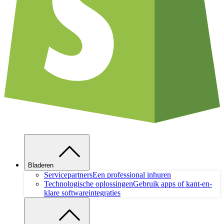
Bladeren
Servicepartners
Een professional inhuren
Technologische oplossingen
Gebruik apps of kant-en-
klare softwareintegraties