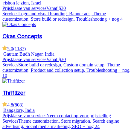
|
rishon le zion, Israel
Prijsklasse van services
Vanaf $30
Services
Logo and visual branding, Banner ads, Theme
customization, Store build or redesign, Troubleshooting
+ nog 4
Okas Concepts
5.0
(
1187
)
|
Gautam Budh Nagar, India
Prijsklasse van services
Vanaf $30
Services
Store build or redesign, Custom domain setup, Theme
customization, Product and collection setup, Troubleshooting
+ nog
10
Thriftizer
4.8
(
808
)
|
Bangalore, India
Prijsklasse van services
Neem contact op voor prijsstelling
Services
Theme customization, Store migration, Search engine
advertising, Social media marketing, SEO
+ nog 24