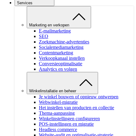
Services
Marketing en verkopen
E-mailmarketing
SEO
Zoekmachine-advertenties
Socialemediamarketing
Contentmarketing
Verkoopkanaal instellen
Conversieoptimalisatie
Analytics en volgen
Winkelinstallatie en beheer
Je winkel bouwen of opnieuw ontwerpen
Webwinkel-migratie
Het instellen van producten en collectie
Thema-aanpassing
Winkelinstellingen configureren
POS-instellingen en migratie
Headless commerce
Website-audit en optimalisatie-strategie