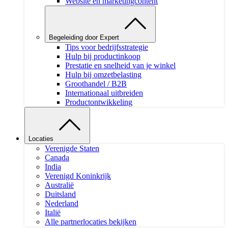
Website en marketingcontent
Begeleiding door Expert
Tips voor bedrijfsstrategie
Hulp bij productinkoop
Prestatie en snelheid van je winkel
Hulp bij omzetbelasting
Groothandel / B2B
Internationaal uitbreiden
Productontwikkeling
Locaties
Verenigde Staten
Canada
India
Verenigd Koninkrijk
Australië
Duitsland
Nederland
Italië
Alle partnerlocaties bekijken