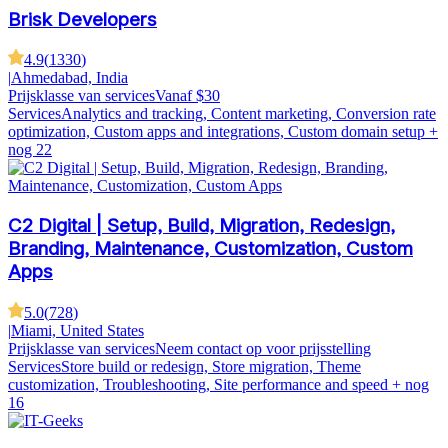
Brisk Developers
4.9
(
1330
)
|
Ahmedabad, India
Prijsklasse van services
Vanaf $30
Services
Analytics and tracking, Content marketing, Conversion rate
optimization, Custom apps and integrations, Custom domain setup
+
nog 22
C2 Digital | Setup, Build, Migration, Redesign,
Branding, Maintenance, Customization, Custom
Apps
5.0
(
728
)
|
Miami, United States
Prijsklasse van services
Neem contact op voor prijsstelling
Services
Store build or redesign, Store migration, Theme
customization, Troubleshooting, Site performance and speed
+ nog
16