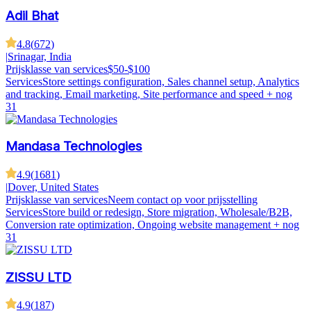
Adil Bhat
4.8
(
672
)
|
Srinagar, India
Prijsklasse van services
$50-$100
Services
Store settings configuration, Sales channel setup, Analytics
and tracking, Email marketing, Site performance and speed
+ nog
31
Mandasa Technologies
4.9
(
1681
)
|
Dover, United States
Prijsklasse van services
Neem contact op voor prijsstelling
Services
Store build or redesign, Store migration, Wholesale/B2B,
Conversion rate optimization, Ongoing website management
+ nog
31
ZISSU LTD
4.9
(
187
)