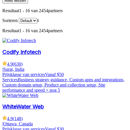
Alles wissen
Resultaat
1 - 16 van 2454
partners
Sorteren
Resultaat
1 - 16 van 2454
partners
Codify Infotech
4.9
(
630
)
|
Surat, India
Prijsklasse van services
Vanaf $50
Services
Business strategy guidance, Custom apps and integrations,
Custom domain setup, Product and collection setup, Site
performance and speed
+ nog 5
WhiteWater Web
4.9
(
148
)
|
Ottawa, Canada
Prijsklasse van services
Vanaf $30