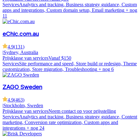
Services
Analytics and tracking, Business strategy guidance, Custom
apps and integrations, Custom domain setup, Email marketing
+ nog
11
eChic.com.au
4.9
(
131
)
|
Sydney, Australia
Prijsklasse van services
Vanaf $150
Services
Site performance and speed, Store build or redesign, Theme
customization, Store migration, Troubleshooting
+ nog 6
ZAGO Sweden
4.9
(
463
)
|
Stockholm, Sweden
Prijsklasse van services
Neem contact op voor prijsstelling
Services
Analytics and tracking, Business strategy guidance, Content
marketing, Conversion rate optimization, Custom apps and
integrations
+ nog 24