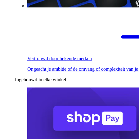
Vertrouwd door bekende merken
Ongeacht je ambitie of de omvang of complexiteit van je
Ingebouwd in elke winkel