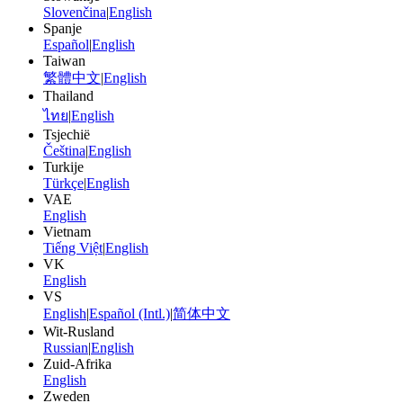
Slovenčina
|
English
Spanje
Español
|
English
Taiwan
繁體中文
|
English
Thailand
ไทย
|
English
Tsjechië
Čeština
|
English
Turkije
Türkçe
|
English
VAE
English
Vietnam
Tiếng Việt
|
English
VK
English
VS
English
|
Español (Intl.)
|
简体中文
Wit-Rusland
Russian
|
English
Zuid-Afrika
English
Zweden