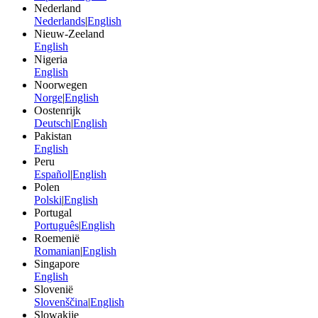
Nederland
Nederlands
|
English
Nieuw-Zeeland
English
Nigeria
English
Noorwegen
Norge
|
English
Oostenrijk
Deutsch
|
English
Pakistan
English
Peru
Español
|
English
Polen
Polski
|
English
Portugal
Português
|
English
Roemenië
Romanian
|
English
Singapore
English
Slovenië
Slovenščina
|
English
Slowakije