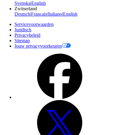
Svenska
|
English
Zwitserland
Deutsch
|
Français
|
Italiano
|
English
Servicevoorwaarden
Juridisch
Privacybeleid
Sitemap
Jouw privacyvoorkeuren