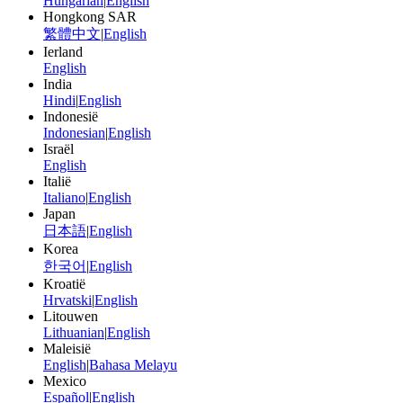
Hungarian
|
English
Hongkong SAR
繁體中文
|
English
Ierland
English
India
Hindi
|
English
Indonesië
Indonesian
|
English
Israël
English
Italië
Italiano
|
English
Japan
日本語
|
English
Korea
한국어
|
English
Kroatië
Hrvatski
|
English
Litouwen
Lithuanian
|
English
Maleisië
English
|
Bahasa Melayu
Mexico
Español
|
English