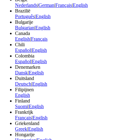
Nederlands
|
German
|
Français
|
English
Brazilië
Português
|
English
Bulgarije
Bulgarian
|
English
Canada
English
|
Français
Chili
Español
|
English
Colombia
Español
|
English
Denemarken
Dansk
|
English
Duitsland
Deutsch
|
English
Filipijnen
English
Finland
Suomi
|
English
Frankrijk
Français
|
English
Griekenland
Greek
|
English
Hongarije