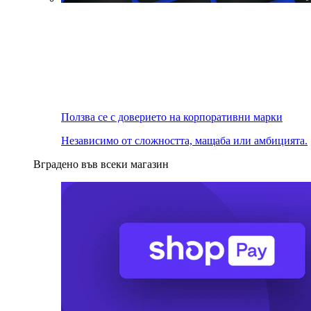
Ползва се с доверието на корпоративни марки
Независимо от сложността, мащаба или амбицията.
Вградено във всеки магазин