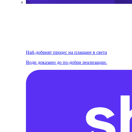
Най-добрият процес на плащане в света
Води доказано до по-добри реализации.