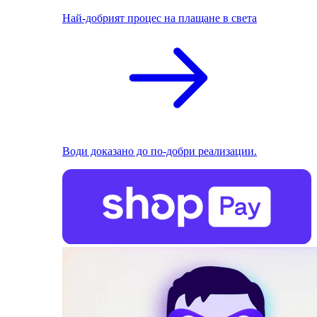
Най-добрият процес на плащане в света
Води доказано до по-добри реализации.