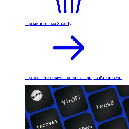
Преминете към Shopify
Привлечете повече клиенти. Продавайте повече.