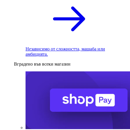
Независимо от сложността, мащаба или
амбицията.
Вградено във всеки магазин