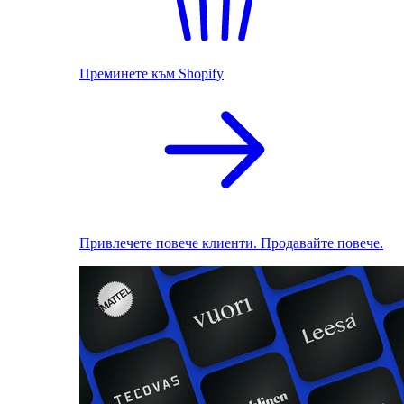
Преминете към Shopify
Привлечете повече клиенти. Продавайте повече.