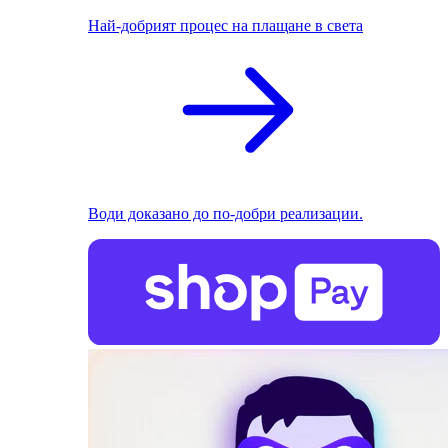
Най-добрият процес на плащане в света
Води доказано до по-добри реализации.