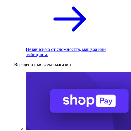
Независимо от сложността, мащаба или
амбицията.
Вградено във всеки магазин