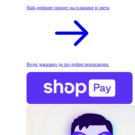
Най-добрият процес на плащане в света
Води доказано до по-добри реализации.