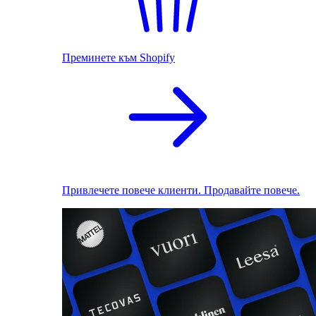
Преминете към Shopify
Привлечете повече клиенти. Продавайте повече.