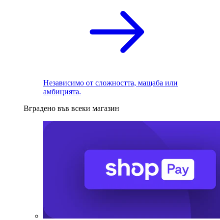
Независимо от сложността, мащаба или
амбицията.
Вградено във всеки магазин