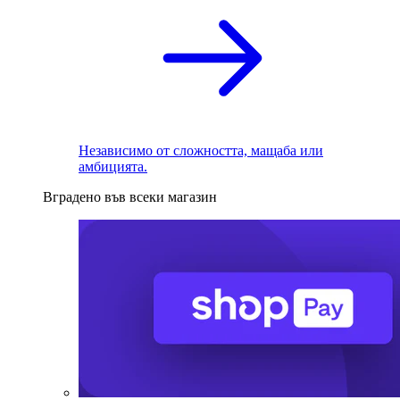
Независимо от сложността, мащаба или
амбицията.
Вградено във всеки магазин