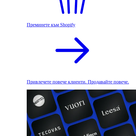
Преминете към Shopify
Привлечете повече клиенти. Продавайте повече.