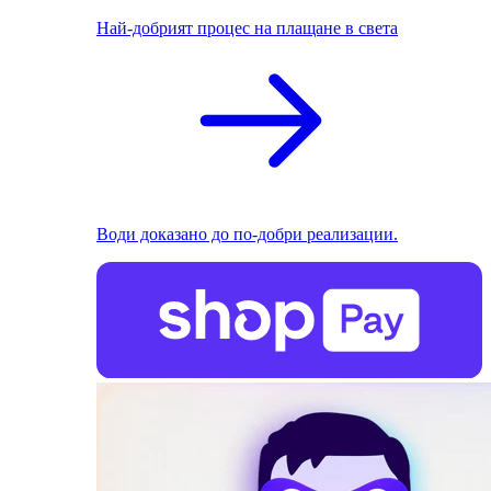
Най-добрият процес на плащане в света
Води доказано до по-добри реализации.