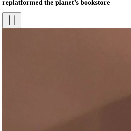
replatformed the planet’s bookstore