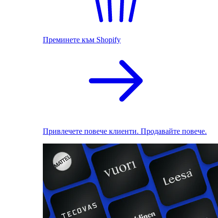
Преминете към Shopify
Привлечете повече клиенти. Продавайте повече.