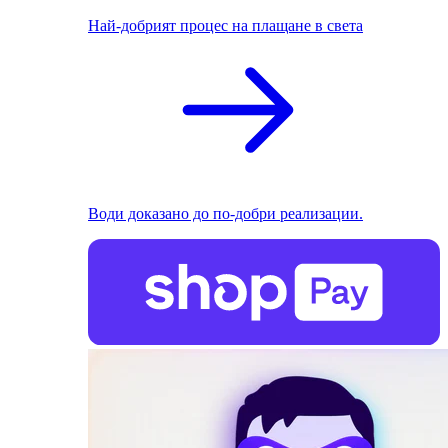
Най-добрият процес на плащане в света
Води доказано до по-добри реализации.