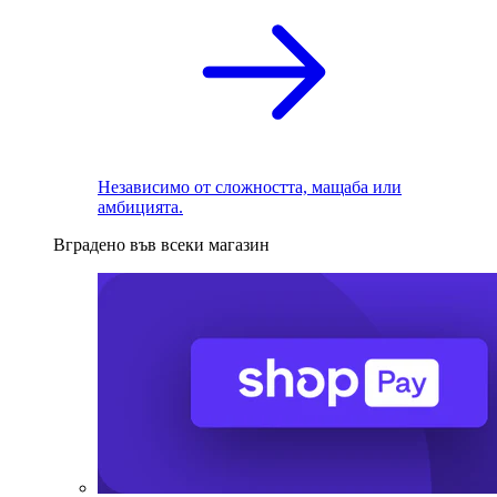
Независимо от сложността, мащаба или
амбицията.
Вградено във всеки магазин