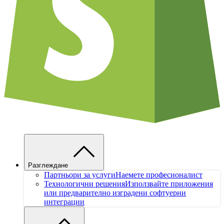
Разглеждане
Партньори за услуги
Наемете професионалист
Технологични решения
Използвайте приложения
или предварително изградени софтуерни
интеграции