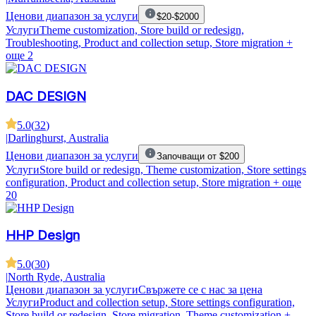
Ценови диапазон за услуги
$20-$2000
Услуги
Theme customization, Store build or redesign,
Troubleshooting, Product and collection setup, Store migration
+
още 2
DAC DESIGN
5.0
(
32
)
|
Darlinghurst, Australia
Ценови диапазон за услуги
Започващи от $200
Услуги
Store build or redesign, Theme customization, Store settings
configuration, Product and collection setup, Store migration
+ още
20
HHP Design
5.0
(
30
)
|
North Ryde, Australia
Ценови диапазон за услуги
Свържете се с нас за цена
Услуги
Product and collection setup, Store settings configuration,
Store build or redesign, Store migration, Theme customization
+