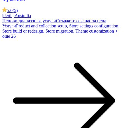
5.0
(
5
)
|
Perth, Australia
Ценови диапазон за услуги
Свържете се с нас за цена
Услуги
Product and collection setup, Store settings configuration,
Store build or redesign, Store migration, Theme customization
+
още 26