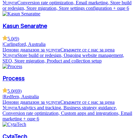
Услуги
Conversion rate optimization, Email marketing, Store build
or redesign, Store migration, Store settings configuration
+ още 6
Kasun Senaratne
5.0
(
9
)
|
Carlingford, Australia
Ценови диапазон за услуги
Свържете се с нас за цена
Услуги
Store build or redesign, Ongoing website management,
SEO, Store migration, Product and collection setup
Process
5.0
(
69
)
|
Redfern, Australia
Ценови диапазон за услуги
Свържете се с нас за цена
Услуги
Analytics and tracking, Business strategy guidance,
Conversion rate optimization, Custom apps and integrations, Email
marketing
+ още 6
CytaTech