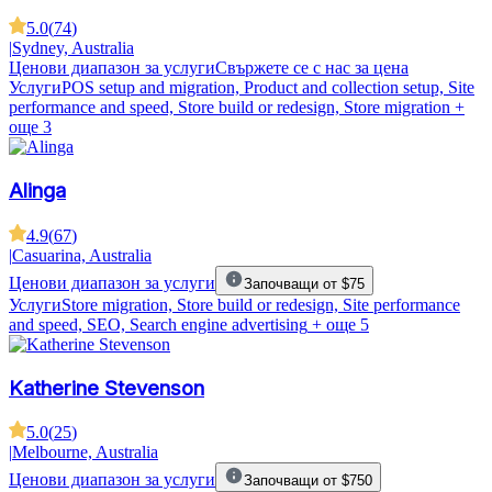
5.0
(
74
)
|
Sydney, Australia
Ценови диапазон за услуги
Свържете се с нас за цена
Услуги
POS setup and migration, Product and collection setup, Site
performance and speed, Store build or redesign, Store migration
+
още 3
Alinga
4.9
(
67
)
|
Casuarina, Australia
Ценови диапазон за услуги
Започващи от $75
Услуги
Store migration, Store build or redesign, Site performance
and speed, SEO, Search engine advertising
+ още 5
Katherine Stevenson
5.0
(
25
)
|
Melbourne, Australia
Ценови диапазон за услуги
Започващи от $750