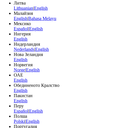
Литва
Lithuanian
|
English
Малайзия
English
|
Bahasa Melayu
Мексико
Español
|
English
Нигерия
English
Нидерландия
Nederlands
|
English
Нова Зеландия
English
Норвегия
Norge
|
English
ОАЕ
English
Обединеното Кралство
English
Пакистан
English
Перу
Español
|
English
Полша
Polski
|
English
Португалия