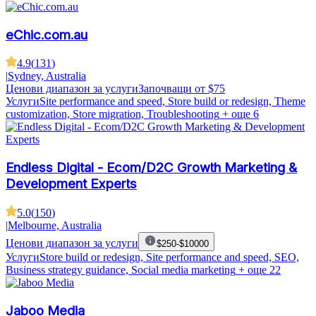
eChic.com.au
4.9
(
131
)
|
Sydney, Australia
Ценови диапазон за услуги
Започващи от $75
Услуги
Site performance and speed, Store build or redesign, Theme
customization, Store migration, Troubleshooting
+ още 6
Endless Digital - Ecom/D2C Growth Marketing &
Development Experts
5.0
(
150
)
|
Melbourne, Australia
Ценови диапазон за услуги
$250-$10000
Услуги
Store build or redesign, Site performance and speed, SEO,
Business strategy guidance, Social media marketing
+ още 22
Jaboo Media