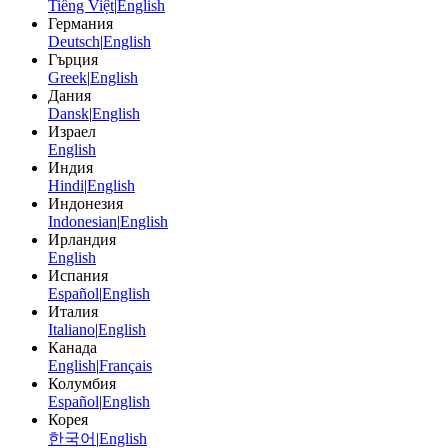
Tiếng Việt
|
English
Германия
Deutsch
|
English
Гърция
Greek
|
English
Дания
Dansk
|
English
Израел
English
Индия
Hindi
|
English
Индонезия
Indonesian
|
English
Ирландия
English
Испания
Español
|
English
Италия
Italiano
|
English
Канада
English
|
Français
Колумбия
Español
|
English
Корея
한국어
|
English