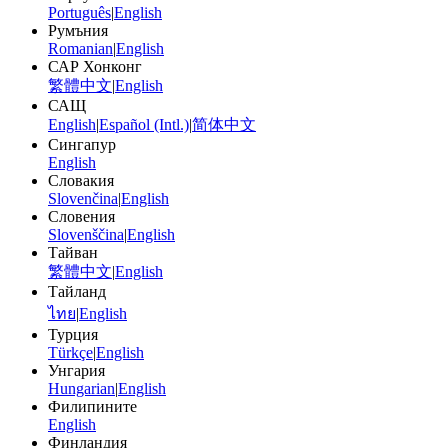
Português
|
English
Румъния
Romanian
|
English
САР Хонконг
繁體中文
|
English
САЩ
English
|
Español (Intl.)
|
简体中文
Сингапур
English
Словакия
Slovenčina
|
English
Словения
Slovenščina
|
English
Тайван
繁體中文
|
English
Тайланд
ไทย
|
English
Турция
Türkçe
|
English
Унгария
Hungarian
|
English
Филипините
English
Финландия