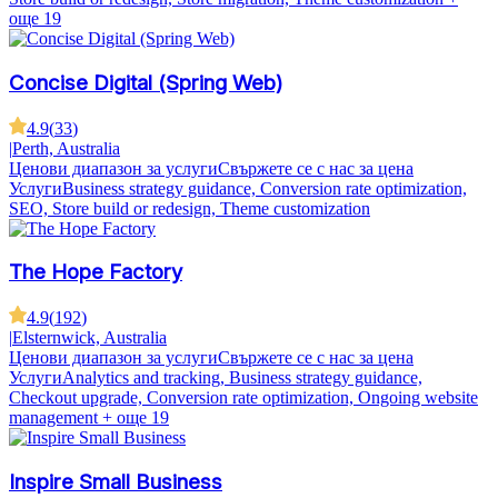
още 19
Concise Digital (Spring Web)
4.9
(
33
)
|
Perth, Australia
Ценови диапазон за услуги
Свържете се с нас за цена
Услуги
Business strategy guidance, Conversion rate optimization,
SEO, Store build or redesign, Theme customization
The Hope Factory
4.9
(
192
)
|
Elsternwick, Australia
Ценови диапазон за услуги
Свържете се с нас за цена
Услуги
Analytics and tracking, Business strategy guidance,
Checkout upgrade, Conversion rate optimization, Ongoing website
management
+ още 19
Inspire Small Business