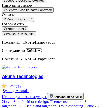
Изберете местоположение
Ниво на партньор
Изберете ниво на партньорство
Отрасъл
Изберете отрасъл
Говорим език
Изберете език
Изтриване на всички
Показани
1 - 16 от 241
партньори
Сортиране по
Показани
1 - 16 от 241
партньори
Akuna Technologies
5.0
(
1571
)
|
Sydney, Australia
Ценови диапазон за услуги
Започващи от $100
Услуги
Store build or redesign, Theme customization, Store
migration, POS setup and migration, Troubleshooting
+ още 23