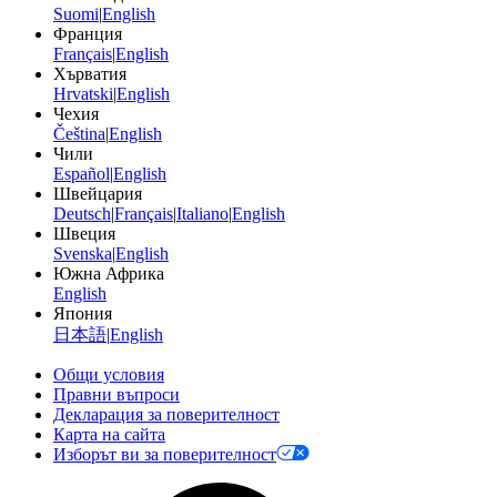
Suomi
|
English
Франция
Français
|
English
Хърватия
Hrvatski
|
English
Чехия
Čeština
|
English
Чили
Español
|
English
Швейцария
Deutsch
|
Français
|
Italiano
|
English
Швеция
Svenska
|
English
Южна Африка
English
Япония
日本語
|
English
Общи условия
Правни въпроси
Декларация за поверителност
Карта на сайта
Изборът ви за поверителност