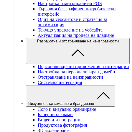
Настройка и мигриране на POS
Търговия без графичен потребителски
интерфейс
Одит на уебсайтове и стратегия за
оптимизация
Текущо управление на уебсайта
Актуализация на процеса на плащане
Разработка и отстраняване на неизправности
Персонализирани приложения и интеграции
Настройка на персонализиран домейн
Отстраняване на неизправности
Системна интеграция
Визуално съдържание и брандиране
Лого и визуално брандиране
Банерни реклами
Видео и илюстрации
Продуктова фотография
3D моделиране