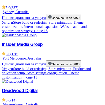
5.0
(
337
)
|
Sydney, Australia
Ценови диапазон за услуги
Започващи от $150
Услуги
Store build or redesign, Store migration, Theme
customization, International expansion, Website audit and
optimization strategy
+ още 16
Insider Media Group
5.0
(
138
)
|
Port Melbourne, Australia
Ценови диапазон за услуги
Започващи от $100
Услуги
Store build or redesign, Store migration, Product and
collection setup, Store settings configuration, Theme
customization
+ още 13
Deadwood Digital
5.0
(
14
)
|
Murrumbeena, Australia