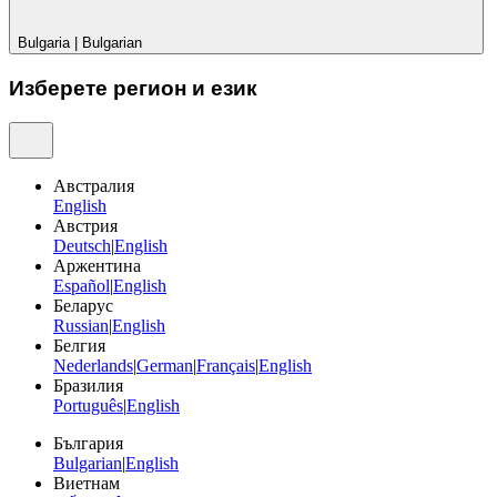
Bulgaria
|
Bulgarian
Изберете регион и език
Австралия
English
Австрия
Deutsch
|
English
Аржентина
Español
|
English
Беларус
Russian
|
English
Белгия
Nederlands
|
German
|
Français
|
English
Бразилия
Português
|
English
България
Bulgarian
|
English
Виетнам