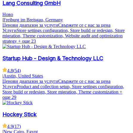
Lang Consulting GmbH
Ново
|
Freiburg im Breisgau, Germany
Ценови диапазон за услуги
Свържете се с нас за цена
Услуги
Store settings configuration, Store build or redesign, Store
migration, Theme customization, Website audit and optimization
strategy
+ още 23
Startup Hub - Design & Technology LLC
4.8
(
54
)
|
Austin, United States
Ценови диапазон за услуги
Свържете се с нас за цена
Услуги
Product and collection setup, Store settings configuration,
Store build or redesign, Store migration, Theme customization
+
още 29
Hockey Stick
4.9
(
17
)
|
New Cairo, Egypt