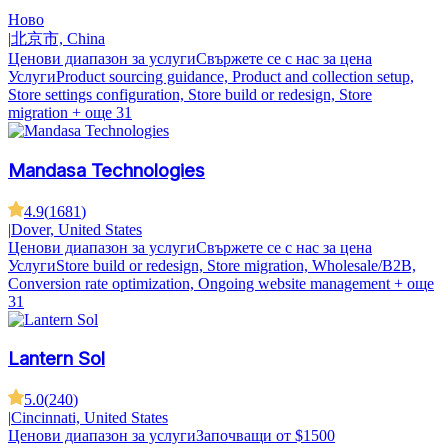
Ново
|
北京市, China
Ценови диапазон за услуги
Свържете се с нас за цена
Услуги
Product sourcing guidance, Product and collection setup,
Store settings configuration, Store build or redesign, Store
migration
+ още 31
Mandasa Technologies
4.9
(
1681
)
|
Dover, United States
Ценови диапазон за услуги
Свържете се с нас за цена
Услуги
Store build or redesign, Store migration, Wholesale/B2B,
Conversion rate optimization, Ongoing website management
+ още
31
Lantern Sol
5.0
(
240
)
|
Cincinnati, United States
Ценови диапазон за услуги
Започващи от $1500