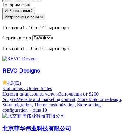
Говорим език
Изберете език
Изтриване на всички
Показани
1 - 16 от 911
партньори
Сортиране по
Показани
1 - 16 от 911
партньори
REVO Designs
4.9
(
62
)
|
Columbus , United States
Ценови диапазон за услуги
Започващи от $200
Услуги
Website and marketing content, Store build or redesign,
Store migration, Theme customization, Store settings
configuration
+ още 10
北京菲华伟业科技有限公司