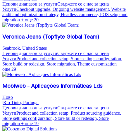
Ценови диапазон за услуги
Свържете се с нас за цена
Услуги
Checkout upgrade, Ongoing website management, Website
audit and optimization strategy, Headless commerce, POS setup and
migration
+ още 20
Veronica Jeans (Topflyte Global Team)
Seabrook, United States
Ценови диапазон за услуги
Свържете се с нас за цена
Услуги
Product and collection setup, Store settings configuration,
Store build or redesign, Store migration, Theme customization
+
още 29
Mobiweb - Aplicações Informáticas Lds
Ново
|
Rio Tinto, Portugal
Ценови диапазон за услуги
Свържете се с нас за цена
Услуги
Product and collection setup, Product sourcing guidance,
Store settings configuration, Store build or redesign, Store
migration
+ още 19