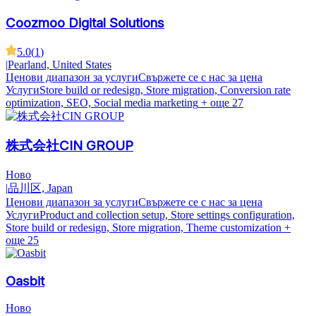
Coozmoo Digital Solutions
5.0
(
1
)
|
Pearland, United States
Ценови диапазон за услуги
Свържете се с нас за цена
Услуги
Store build or redesign, Store migration, Conversion rate
optimization, SEO, Social media marketing
+ още 27
株式会社CIN GROUP
Ново
|
品川区, Japan
Ценови диапазон за услуги
Свържете се с нас за цена
Услуги
Product and collection setup, Store settings configuration,
Store build or redesign, Store migration, Theme customization
+
още 25
Oasbit
Ново