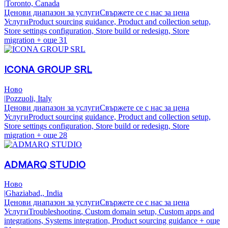
|
Toronto, Canada
Ценови диапазон за услуги
Свържете се с нас за цена
Услуги
Product sourcing guidance, Product and collection setup,
Store settings configuration, Store build or redesign, Store
migration
+ още 31
ICONA GROUP SRL
Ново
|
Pozzuoli, Italy
Ценови диапазон за услуги
Свържете се с нас за цена
Услуги
Product sourcing guidance, Product and collection setup,
Store settings configuration, Store build or redesign, Store
migration
+ още 28
ADMARQ STUDIO
Ново
|
Ghaziabad,, India
Ценови диапазон за услуги
Свържете се с нас за цена
Услуги
Troubleshooting, Custom domain setup, Custom apps and
integrations, Systems integration, Product sourcing guidance
+ още