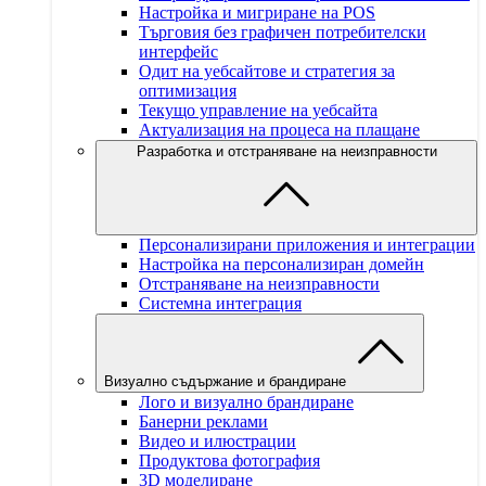
Настройка и мигриране на POS
Търговия без графичен потребителски
интерфейс
Одит на уебсайтове и стратегия за
оптимизация
Текущо управление на уебсайта
Актуализация на процеса на плащане
Разработка и отстраняване на неизправности
Персонализирани приложения и интеграции
Настройка на персонализиран домейн
Отстраняване на неизправности
Системна интеграция
Визуално съдържание и брандиране
Лого и визуално брандиране
Банерни реклами
Видео и илюстрации
Продуктова фотография
3D моделиране