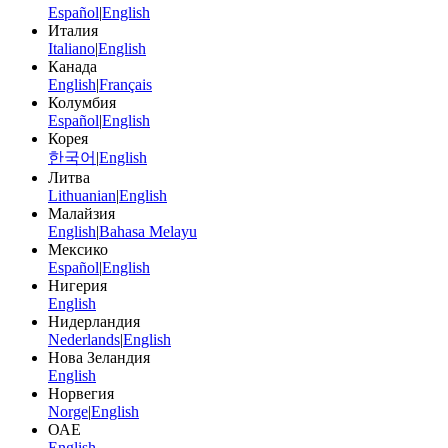
Español
|
English
Италия
Italiano
|
English
Канада
English
|
Français
Колумбия
Español
|
English
Корея
한국어
|
English
Литва
Lithuanian
|
English
Малайзия
English
|
Bahasa Melayu
Мексико
Español
|
English
Нигерия
English
Нидерландия
Nederlands
|
English
Нова Зеландия
English
Норвегия
Norge
|
English
ОАЕ
English