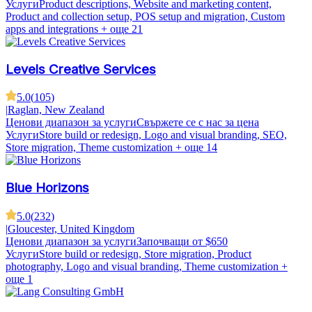
Услуги
Product descriptions, Website and marketing content,
Product and collection setup, POS setup and migration, Custom
apps and integrations
+ още 21
Levels Creative Services
5.0
(
105
)
|
Raglan, New Zealand
Ценови диапазон за услуги
Свържете се с нас за цена
Услуги
Store build or redesign, Logo and visual branding, SEO,
Store migration, Theme customization
+ още 14
Blue Horizons
5.0
(
232
)
|
Gloucester, United Kingdom
Ценови диапазон за услуги
Започващи от $650
Услуги
Store build or redesign, Store migration, Product
photography, Logo and visual branding, Theme customization
+
още 1