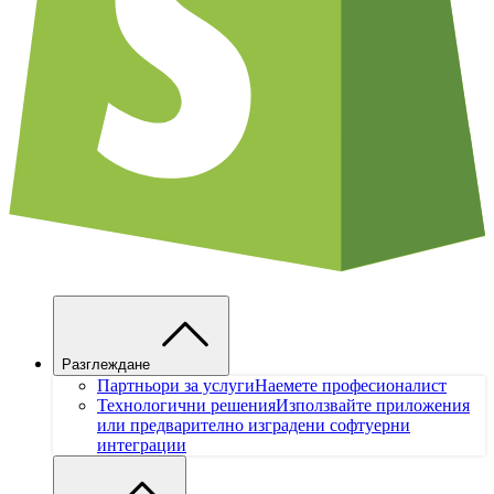
Разглеждане
Партньори за услуги
Наемете професионалист
Технологични решения
Използвайте приложения
или предварително изградени софтуерни
интеграции