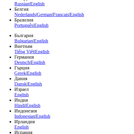
Russian
|
English
Белгия
Nederlands
|
German
|
Français
|
English
Бразилия
Português
|
English
България
Bulgarian
|
English
Виетнам
Tiếng Việt
|
English
Германия
Deutsch
|
English
Гърция
Greek
|
English
Дания
Dansk
|
English
Израел
English
Индия
Hindi
|
English
Индонезия
Indonesian
|
English
Ирландия
English
Испания