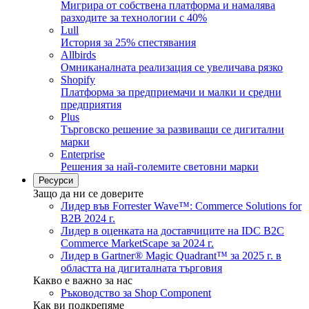
Мигрира от собствена платформа и намалява
разходите за технологии с 40%
Lull
История за 25% спестявания
Allbirds
Омниканалната реализация се увеличава рязко
Shopify
Платформа за предприемачи и малки и средни
предприятия
Plus
Търговско решение за развиващи се дигитални
марки
Enterprise
Решения за най-големите световни марки
Ресурси
Защо да ни се доверите
Лидер във Forrester Wave™: Commerce Solutions for
B2B 2024 г.
Лидер в оценката на доставчиците на IDC B2C
Commerce MarketScape за 2024 г.
Лидер в Gartner® Magic Quadrant™ за 2025 г. в
областта на дигиталната търговия
Какво е важно за нас
Ръководство за Shop Component
Как ви подкрепяме