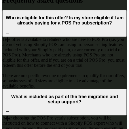
Frequently asked questions
Who is eligible for this offer? Is my store eligible if I am
already paying for a POS Pro subscription?
This offer is available to retailers who are new to POS Pro (i.e. you
are not yet using Shopify POS, are using in-person selling features
included with your Shopify paid plan, or are currently on a trial of
POS Pro). Merchants who are already using POS Pro are not
eligible for this offer, and if you are on a trial of POS Pro, you must
redeem this offer before the end of your trial.
There are no specific revenue requirements to qualify for our offers,
so businesses of all sizes are eligible to take advantage of the
available benefits.
What is included as part of the free migration and
setup support?
After choosing the POS Pro yearly subscription, you will be
instructed on how to connect with a Shopify POS expert who will
guide you through the process and support you through everything