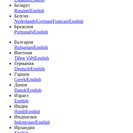
Беларус
Russian
|
English
Белгия
Nederlands
|
German
|
Français
|
English
Бразилия
Português
|
English
България
Bulgarian
|
English
Виетнам
Tiếng Việt
|
English
Германия
Deutsch
|
English
Гърция
Greek
|
English
Дания
Dansk
|
English
Израел
English
Индия
Hindi
|
English
Индонезия
Indonesian
|
English
Ирландия
English