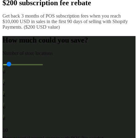
$200 subscription fee rebate
Get back 3 months of POS subscription fees when you reach
$10,000 USD in sales in the first 90 days of selling with Shopify
Payments. ($200 USD value)
How much could you save?
Number of store locations
1
0
3
2
5
4
7
6
9
8
10