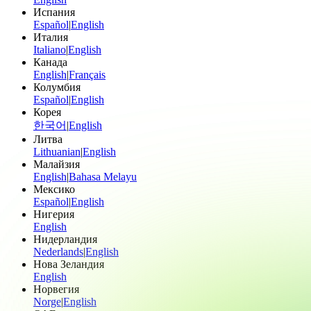
Испания
Español
|
English
Италия
Italiano
|
English
Канада
English
|
Français
Колумбия
Español
|
English
Корея
한국어
|
English
Литва
Lithuanian
|
English
Малайзия
English
|
Bahasa Melayu
Мексико
Español
|
English
Нигерия
English
Нидерландия
Nederlands
|
English
Нова Зеландия
English
Норвегия
Norge
|
English