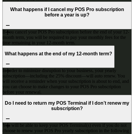
What happens if I cancel my POS Pro subscription
before a year is up?
If you cancel your POS Pro subscription before the end of your 12-
month term, you will be required to pay your monthly fees for the
time remaining in your 12-month term.
What happens at the end of my 12-month term?
In order to minimize disruption to your business, your yearly
subscription—including the 25% discount—will auto renew. You
will receive a reminder when your subscription is about to end, and
you can choose to make changes to your POS Pro subscription
before your renewal.
Do I need to return my POS Terminal if I don’t renew my
subscription?
You will be able to keep your POS Terminal(s) even if you do not
choose to renew your POS Pro yearly subscription in the following