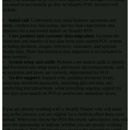
you need to successfully go live on Shopify POS. Services will
include:
Initial call:
Understand your retail business operations and
needs, confirm key data points, and set clear expectations and
timelines for a successful launch on Shopify POS.
Core product and customer data migration:
Facilitate the
extraction and transfer of key data from your current POS system,
including products, images, inventory, customers, and optional
loyalty data. (Note that historical data migration is not included in
these services.)
System setup and audit:
Perform a pre-launch audit to identify
and document any setup issues, and ensure all configurations, such
as payments and taxes, are correctly implemented for POS.
Go-live support:
Support with updating inventory levels,
removing storefront passwords, importing gift card data, and
conducting test transactions, while providing ongoing support for
five days post-launch on POS to resolve any immediate issues.
If you are already working with a Shopify Partner who will assist
you in this process, you are eligible for a credit to offset these costs
instead. When you choose the POS Pro yearly subscription, you will
have the opportunity to indicate whether you are already working
with a partner. This will ensure you receive the appropriate credit