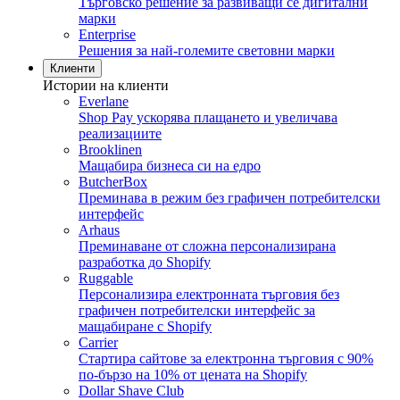
Търговско решение за развиващи се дигитални
марки
Enterprise
Решения за най-големите световни марки
Клиенти
Истории на клиенти
Everlane
Shop Pay ускорява плащането и увеличава
реализациите
Brooklinen
Мащабира бизнеса си на едро
ButcherBox
Преминава в режим без графичен потребителски
интерфейс
Arhaus
Преминаване от сложна персонализирана
разработка до Shopify
Ruggable
Персонализира електронната търговия без
графичен потребителски интерфейс за
мащабиране с Shopify
Carrier
Стартира сайтове за електронна търговия с 90%
по-бързо на 10% от цената на Shopify
Dollar Shave Club