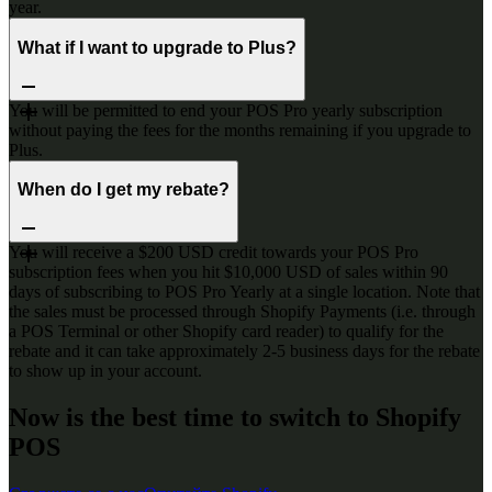
year.
What if I want to upgrade to Plus?
You will be permitted to end your POS Pro yearly subscription
without paying the fees for the months remaining if you upgrade to
Plus.
When do I get my rebate?
You will receive a $200 USD credit towards your POS Pro
subscription fees when you hit $10,000 USD of sales within 90
days of subscribing to POS Pro Yearly at a single location. Note that
the sales must be processed through Shopify Payments (i.e. through
a POS Terminal or other Shopify card reader) to qualify for the
rebate and it can take approximately 2-5 business days for the rebate
to show up in your account.
Now is the best time to switch to Shopify
POS