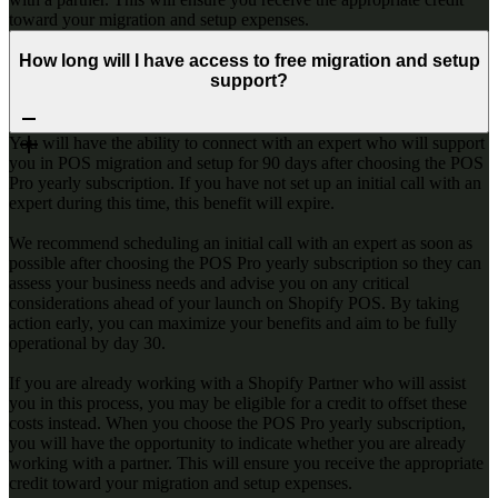
toward your migration and setup expenses.
How long will I have access to free migration and setup
support?
You will have the ability to connect with an expert who will support
you in POS migration and setup for 90 days after choosing the POS
Pro yearly subscription. If you have not set up an initial call with an
expert during this time, this benefit will expire.
We recommend scheduling an initial call with an expert as soon as
possible after choosing the POS Pro yearly subscription so they can
assess your business needs and advise you on any critical
considerations ahead of your launch on Shopify POS. By taking
action early, you can maximize your benefits and aim to be fully
operational by day 30.
If you are already working with a Shopify Partner who will assist
you in this process, you may be eligible for a credit to offset these
costs instead. When you choose the POS Pro yearly subscription,
you will have the opportunity to indicate whether you are already
working with a partner. This will ensure you receive the appropriate
credit toward your migration and setup expenses.