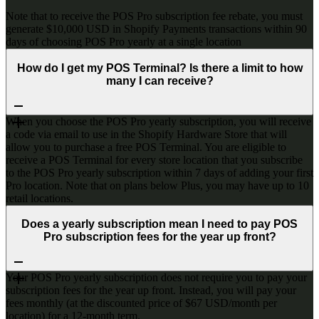
Note that to receive the POS Pro subscription fee rebate, you must
generate $10,000 USD in Shopify Payments transactions within 90
days of choosing POS Pro yearly at a single location
How do I get my POS Terminal? Is there a limit to how
many I can receive?
When you choose the POS Pro yearly subscription, you will receive
a code via email to use in the Shopify Hardware Store that will
allow you to purchase a free POS Terminal. You are eligible to
receive a POS Terminal for every store location that you subscribe
to the POS Pro yearly subscription within 7 days of adding your first
Pro location. Note that on plans below Plus, you may have up to 10
retail locations.
Does a yearly subscription mean I need to pay POS
Pro subscription fees for the year up front?
Your POS Pro yearly subscription does not require you to pay your
subscription fees for the year up front. Instead, you will pay your
fees monthly (at the discounted price of $67 USD/month per
location) for a 12-month term.