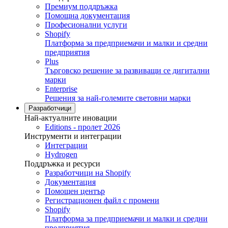
Премиум поддръжка
Помощна документация
Професионални услуги
Shopify
Платформа за предприемачи и малки и средни
предприятия
Plus
Търговско решение за развиващи се дигитални
марки
Enterprise
Решения за най-големите световни марки
Разработчици
Най-актуалните иновации
Editions - пролет 2026
Инструменти и интеграции
Интеграции
Hydrogen
Поддръжка и ресурси
Разработчици на Shopify
Документация
Помощен център
Регистрационен файл с промени
Shopify
Платформа за предприемачи и малки и средни
предприятия