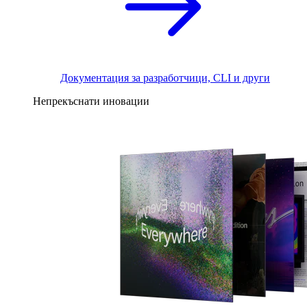
Документация за разработчици, CLI и други
Непрекъснати иновации