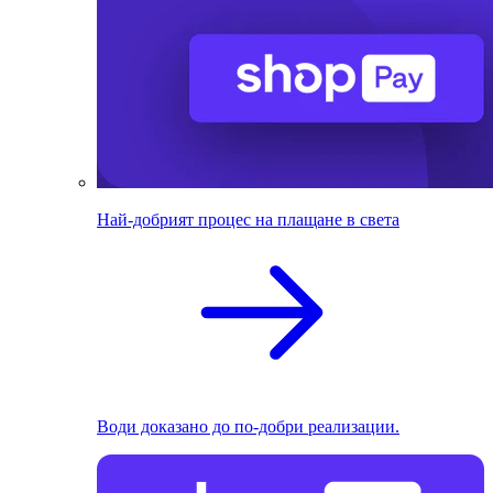
Най-добрият процес на плащане в света
Води доказано до по-добри реализации.