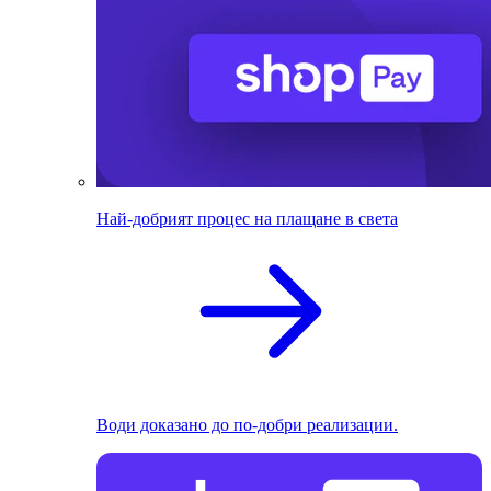
Най-добрият процес на плащане в света
Води доказано до по-добри реализации.