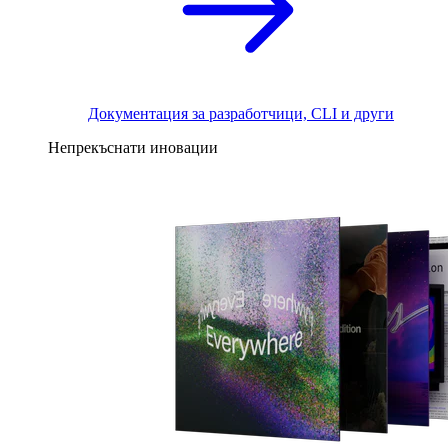
Документация за разработчици, CLI и други
Непрекъснати иновации