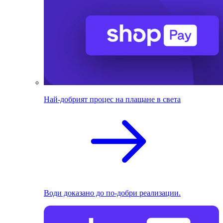
Най-добрият процес на плащане в света
Води доказано до по-добри реализации.