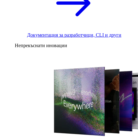
Документация за разработчици, CLI и други
Непрекъснати иновации