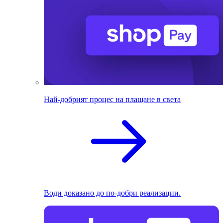
Най-добрият процес на плащане в света
Води доказано до по-добри реализации.