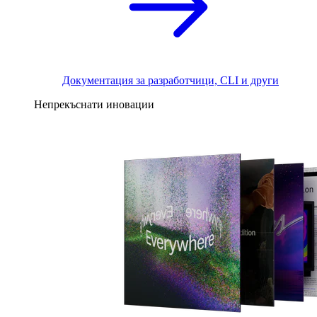
Документация за разработчици, CLI и други
Непрекъснати иновации