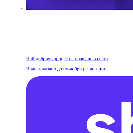
Най-добрият процес на плащане в света
Води доказано до по-добри реализации.