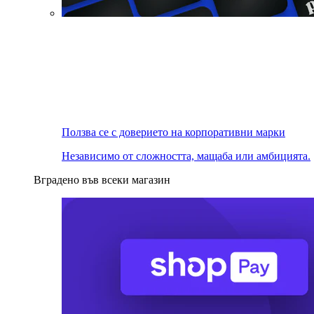
Ползва се с доверието на корпоративни марки
Независимо от сложността, мащаба или амбицията.
Вградено във всеки магазин