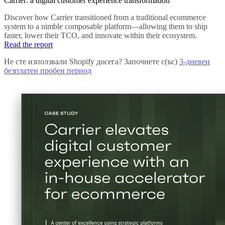
Carrier: a digital customer experience transformation
Discover how Carrier transitioned from a traditional ecommerce
system to a nimble composable platform—allowing them to ship
faster, lower their TCO, and innovate within their ecosystem.
Read the report
Не сте използвали Shopify досега? Започнете с(ъс)
3-дневен
безплатен пробен период