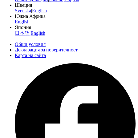
Швеция
Svenska
|
English
Южна Африка
English
Япония
日本語
|
English
Общи условия
Декларация за поверителност
Карта на сайта