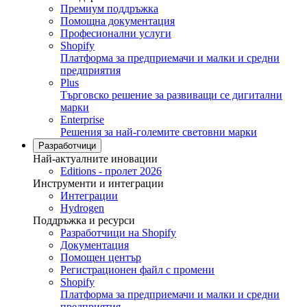
Премиум поддръжка
Помощна документация
Професионални услуги
Shopify
Платформа за предприемачи и малки и средни
предприятия
Plus
Търговско решение за развиващи се дигитални
марки
Enterprise
Решения за най-големите световни марки
Разработчици
Най-актуалните иновации
Editions - пролет 2026
Инструменти и интеграции
Интеграции
Hydrogen
Поддръжка и ресурси
Разработчици на Shopify
Документация
Помощен център
Регистрационен файл с промени
Shopify
Платформа за предприемачи и малки и средни
предприятия