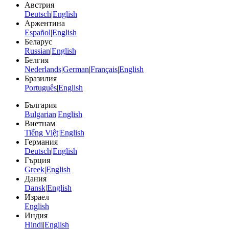
Австрия
Deutsch
|
English
Аржентина
Español
|
English
Беларус
Russian
|
English
Белгия
Nederlands
|
German
|
Français
|
English
Бразилия
Português
|
English
България
Bulgarian
|
English
Виетнам
Tiếng Việt
|
English
Германия
Deutsch
|
English
Гърция
Greek
|
English
Дания
Dansk
|
English
Израел
English
Индия
Hindi
|
English