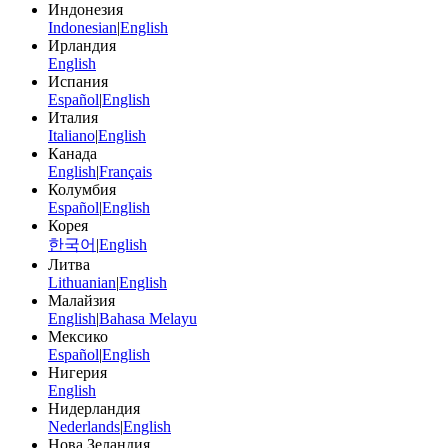
Индонезия
Indonesian
|
English
Ирландия
English
Испания
Español
|
English
Италия
Italiano
|
English
Канада
English
|
Français
Колумбия
Español
|
English
Корея
한국어
|
English
Литва
Lithuanian
|
English
Малайзия
English
|
Bahasa Melayu
Мексико
Español
|
English
Нигерия
English
Нидерландия
Nederlands
|
English
Нова Зеландия