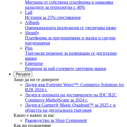
Мигрира от собствена платформа и намалява
разходите за технологии с 40%
Lull
История за 25% спестявания
Allbirds
Омниканалната реализация се увеличава рязко
Shopify
Платформа за предприемачи и малки и средни
предприятия
Plus
Търговско решение за развиващи се дигитални
марки
Enterprise
Решения за най-големите световни марки
Ресурси
Защо да ни се доверите
Лидер във Forrester Wave™: Commerce Solutions for
B2B 2024 г.
Лидер в оценката на доставчиците на IDC B2C
Commerce MarketScape за 2024 г.
Лидер в Gartner® Magic Quadrant™ за 2025 г. в
областта на дигиталната търговия
Какво е важно за нас
Ръководство за Shop Component
Как ви подкрепяме