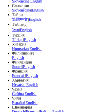
Slovenčina
|
English
Словения
Slovenščina
|
English
Тайван
繁體中文
|
English
Тайланд
ไทย
|
English
Турция
Türkçe
|
English
Унгария
Hungarian
|
English
Филипините
English
Финландия
Suomi
|
English
Франция
Français
|
English
Хърватия
Hrvatski
|
English
Чехия
Čeština
|
English
Чили
Español
|
English
Швейцария
Deutsch
|
Français
|
Italiano
|
English