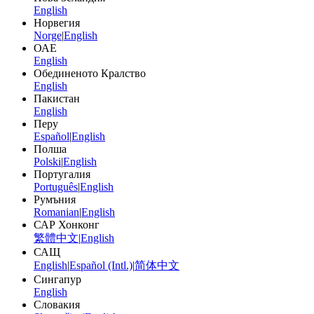
English
Норвегия
Norge
|
English
ОАЕ
English
Обединеното Кралство
English
Пакистан
English
Перу
Español
|
English
Полша
Polski
|
English
Португалия
Português
|
English
Румъния
Romanian
|
English
САР Хонконг
繁體中文
|
English
САЩ
English
|
Español (Intl.)
|
简体中文
Сингапур
English
Словакия