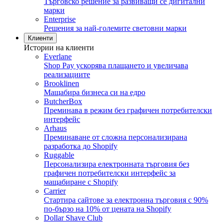
Търговско решение за развиващи се дигитални
марки
Enterprise
Решения за най-големите световни марки
Клиенти
Истории на клиенти
Everlane
Shop Pay ускорява плащането и увеличава
реализациите
Brooklinen
Мащабира бизнеса си на едро
ButcherBox
Преминава в режим без графичен потребителски
интерфейс
Arhaus
Преминаване от сложна персонализирана
разработка до Shopify
Ruggable
Персонализира електронната търговия без
графичен потребителски интерфейс за
мащабиране с Shopify
Carrier
Стартира сайтове за електронна търговия с 90%
по-бързо на 10% от цената на Shopify
Dollar Shave Club