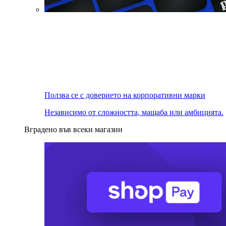
Ползва се с доверието на корпоративни марки
Независимо от сложността, мащаба или амбицията.
Вградено във всеки магазин