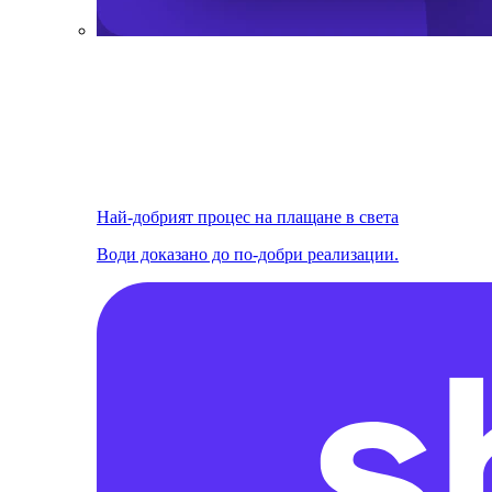
Най-добрият процес на плащане в света
Води доказано до по-добри реализации.