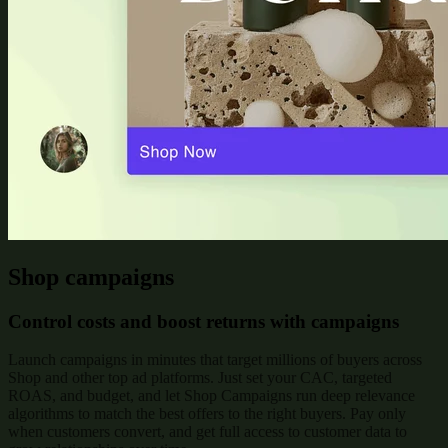
Shop campaigns
Control costs and boost returns with campaigns
Launch campaigns in minutes that target millions of buyers across
Shop and other top ad platforms. Just set your CAC, targeted
ROAS, and budget, and let Shop Campaigns run deep relevance
algorithms to match the best offers to the right buyers. Pay only
when customers convert, and get full access to customer data to