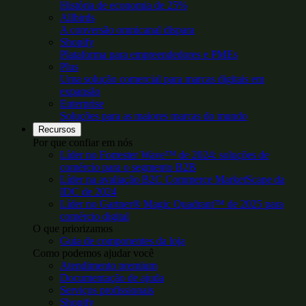
História de economia de 25%
Allbirds
A conversão omnicanal dispara
Shopify
Plataforma para empreendedores e PMEs
Plus
Uma solução comercial para marcas digitais em
expansão
Enterprise
Soluções para as maiores marcas do mundo
Recursos
Por que confiar em nós
Líder no Forrester Wave™ de 2024: soluções de
comércio para o segmento B2B
Líder na avaliação B2C Commerce MarketScape da
IDC de 2024
Líder no Gartner® Magic Quadrant™ de 2025 para
comércio digital
O que priorizamos
Guia de componentes da loja
Como podemos ajudar você
Atendimento premium
Documentação de ajuda
Serviços profissionais
Shopify