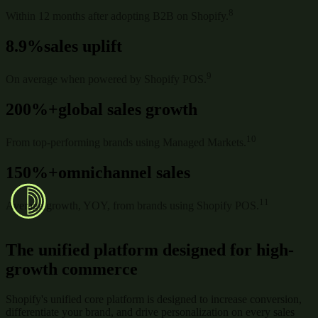
8
Within 12 months after adopting B2B on Shopify.
8.9%
sales uplift
9
On average when powered by Shopify POS.
200%+
global sales growth
10
From top-performing brands using Managed Markets.
150%+
omnichannel sales
11
Average growth, YOY, from brands using Shopify POS.
The unified platform designed for high-
growth commerce
Shopify's unified core platform is designed to increase conversion,
differentiate your brand, and drive personalization on every sales