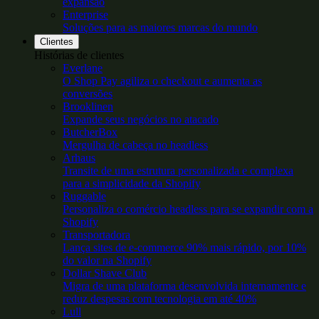
expansão
Enterprise
Soluções para as maiores marcas do mundo
Clientes
Histórias de clientes
Everlane
O Shop Pay agiliza o checkout e aumenta as
conversões
Brooklinen
Expande seus negócios no atacado
ButcherBox
Mergulha de cabeça no headless
Arhaus
Transite de uma estrutura personalizada e complexa
para a simplicidade da Shopify
Ruggable
Personaliza o comércio headless para se expandir com a
Shopify
Transportadora
Lança sites de e-commerce 90% mais rápido, por 10%
do valor na Shopify
Dollar Shave Club
Migra de uma plataforma desenvolvida internamente e
reduz despesas com tecnologia em até 40%
Lull