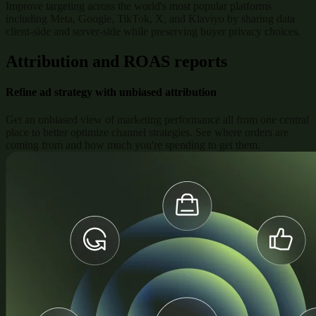
Improve targeting across the world's most popular platforms
including Meta, Google, TikTok, X, and Klaviyo by sharing data
client-side and server-side while preserving buyer privacy choices.
Attribution and ROAS reports
Refine ad strategy with unbiased attribution
Get an unbiased view of marketing performance all from one central
place to better optimize channel strategies. See where orders are
coming from and how much you're spending to get them.