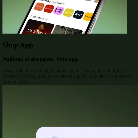
Shop App
Millions of shoppers. One app.
Reach millions of engaged buyers on the Shop app—Shopify’s
relevancy-driven, fully personalized app that doubles as a business
growth engine.