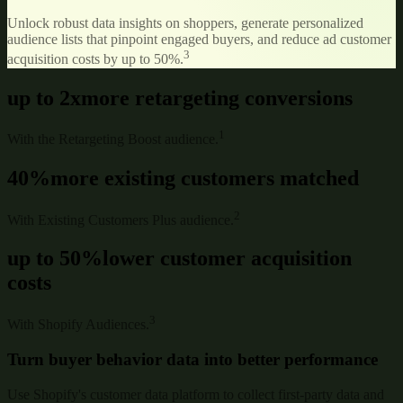
Unlock robust data insights on shoppers, generate personalized
audience lists that pinpoint engaged buyers, and reduce ad customer
3
acquisition costs by up to 50%.
up to 2x
more retargeting conversions
1
With the Retargeting Boost audience.
40%
more existing customers matched
2
With Existing Customers Plus audience.
up to 50%
lower customer acquisition
costs
3
With Shopify Audiences.
Turn buyer behavior data into better performance
Use Shopify's customer data platform to collect first-party data and