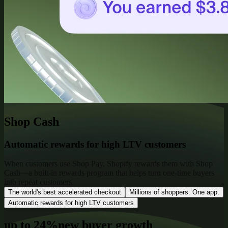
Shop Cash
Automatic rewards for high LTV customers
When customers use Shop Pay, Shopify rewards them with Shop
Cash—a built-in rewards program that helps turn one-time buyers
into repeat customers.
The world's best accelerated checkout
Millions of shoppers. One app.
Automatic rewards for high LTV customers
up to 24%
new buyer growth