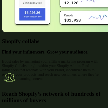
Shopify collabs
Find your influencers. Grow your audience.
Boost sales by managing your affiliate marketing program with
Shopify Collabs—right within your Shopify Admin. Find
influencers that resonate with your brand, incentivize them to
promote your products, and reach new customers where they’re
already consuming content.
Reach Shopify’s network of hundreds of
millions of buyers