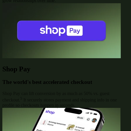
grow relationships over time.
Shop Pay
The world's best accelerated checkout
Shop Pay can lift conversion by as much as 50% vs. guest
5
checkout.
It securely stores payment and shipping info in one
profile so checkouts happen in seconds.