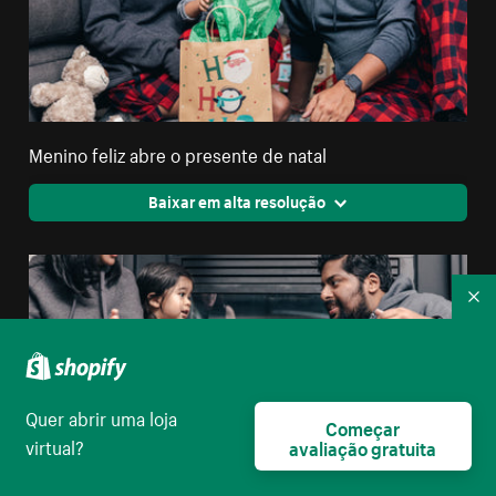
Menino feliz abre o presente de natal
Baixar em alta resolução
Re
Quer abrir uma loja
Começar
virtual?
avaliação gratuita