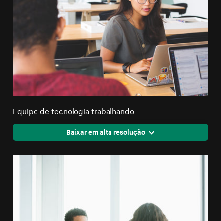
Equipe de tecnologia trabalhando
Baixar em alta resolução