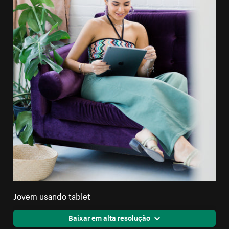
Jovem usando tablet
Baixar em alta resolução