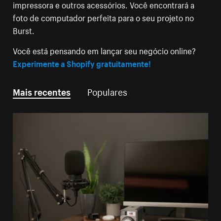
impressora e outros acessórios. Você encontrará a
foto de computador perfeita para o seu projeto no
Burst.
Você está pensando em lançar seu negócio online?
Experimente a Shopify gratuitamente!
Mais recentes
Populares