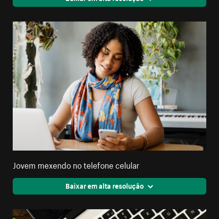
Jovem mexendo no telefone celular
Baixar em alta resolução