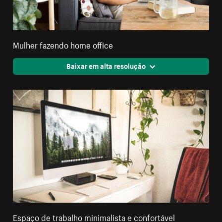
Mulher fazendo home office
Baixar em alta resolução
Espaço de trabalho minimalista e confortável