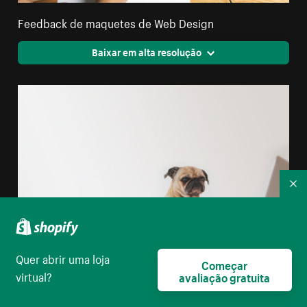
Feedback de maquetes de Web Design
Baixar em alta resolução
Re
Quer abrir uma loja
Começar
virtual?
avaliação gratuita
Pug no computador