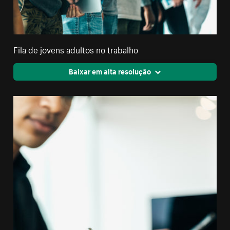
Fila de jovens adultos no trabalho
Baixar em alta resolução