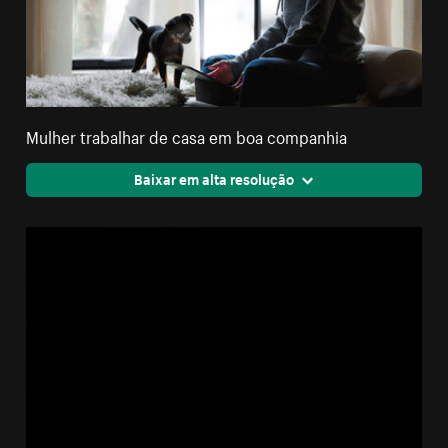
Mulher trabalhar de casa em boa companhia
Baixar em alta resolução