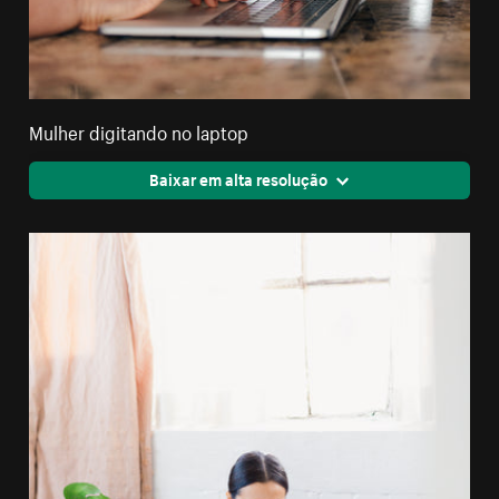
Mulher digitando no laptop
Baixar em alta resolução