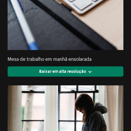
Mesa de trabalho em manhã ensolarada
Baixar em alta resolução