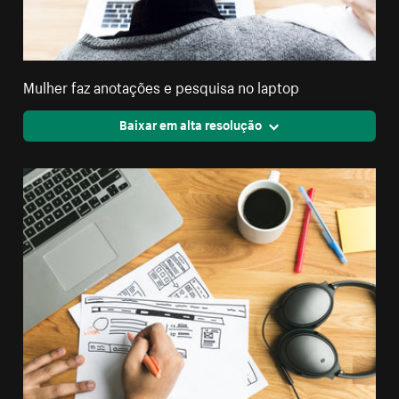
Mulher faz anotações e pesquisa no laptop
Baixar em alta resolução