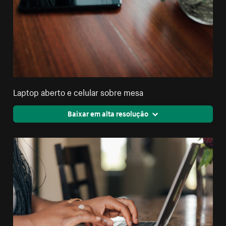
Laptop aberto e celular sobre mesa
Baixar em alta resolução