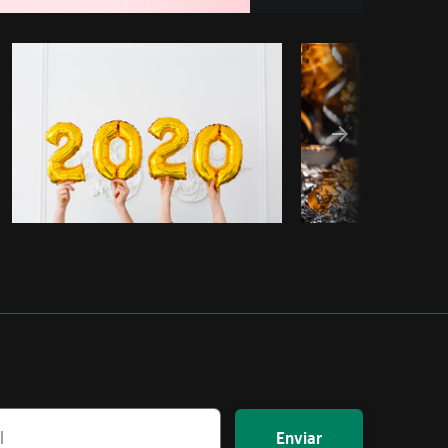
piar código
Enviar