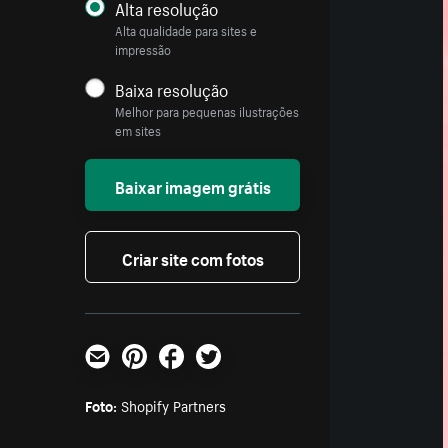
Alta resolução
Alta qualidade para sites e
impressão
Baixa resolução
Melhor para pequenas ilustrações
em sites
Baixar imagem grátis
Criar site com fotos
E-mail
Pinterest
Facebook
Twitter
Foto:
Shopify Partners