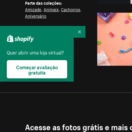
Parte das coleções:
Amizade
,
Animais
,
Cachorros
,
Aniversário
Licença:
Recolher
Creative Commons
Quer abrir uma loja virtual?
Começar avaliação
gratuita
Acesse as fotos grátis e mais