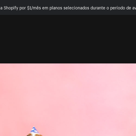
e a Shopify por $1/mês em planos selecionados durante o período de av