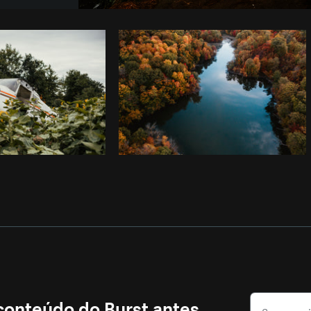
Foto da Adrien Olichon do
Burst
Cop
 conteúdo do Burst antes