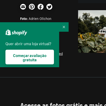
E-mail
Pinterest
Facebook
Twitter
Foto:
Adrien Olichon
Recolher
Parte das coleções:
Água
,
Natureza
,
Arvores
Quer abrir uma loja virtual?
Licença:
Burst Some Rights Reserved
Começar avaliação
gratuita
Acesse as fotos grátis e mais