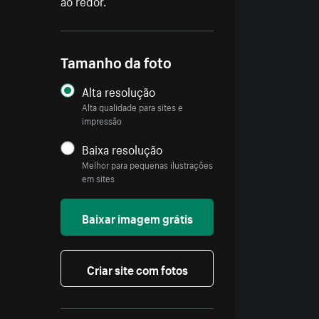
ao redor.
Tamanho da foto
Alta resolução
Alta qualidade para sites e
impressão
Baixa resolução
Melhor para pequenas ilustrações
em sites
Baixar imagem grátis
Criar site com fotos