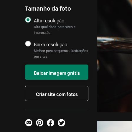
Tamanho da foto
Alta resolução
Alta qualidade para sites e
impressão
Baixa resolução
Melhor para pequenas ilustrações
em sites
Baixar imagem grátis
Criar site com fotos
E-mail
Pinterest
Facebook
Twitter