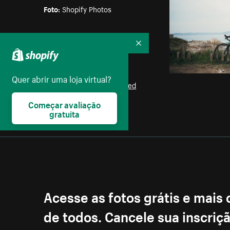
Foto:
Shopify Photos
Parte das coleções:
Bicicletas
Recolher
Licença:
Quer abrir uma loja virtual?
Burst Some Rights Reserved
Começar avaliação
gratuita
Acesse as fotos grátis e mais
de todos. Cancele sua inscri