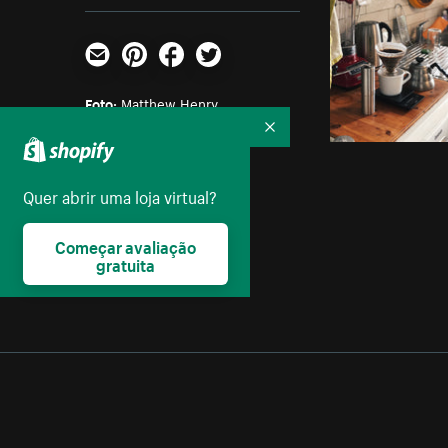
E-mail
Pinterest
Facebook
Twitter
Foto:
Matthew Henry
Recolher
Parte das coleções:
Amor
,
Casais
Quer abrir uma loja virtual?
Licença:
Começar avaliação
Creative Commons
gratuita