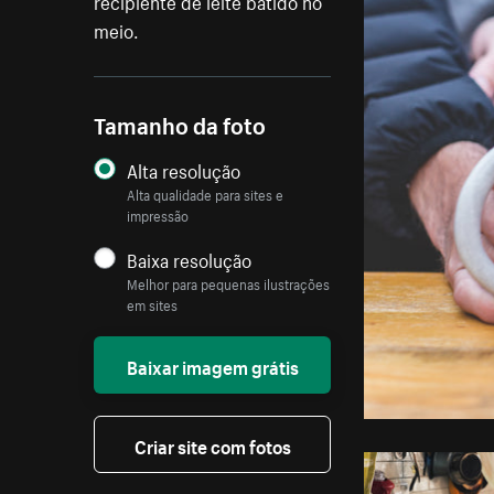
recipiente de leite batido no
meio.
Tamanho da foto
Alta resolução
Alta qualidade para sites e
impressão
Baixa resolução
Melhor para pequenas ilustrações
em sites
Baixar imagem grátis
Criar site com fotos