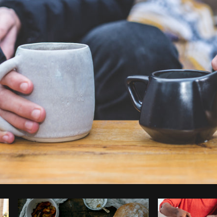
Foto da Matthew Henry do
Burst
Co