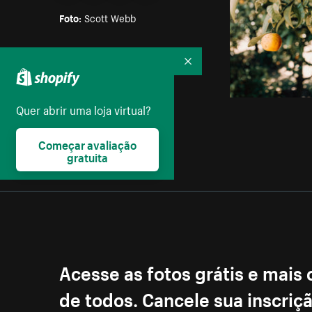
Foto:
Scott Webb
Parte das coleções:
Recolher
Natureza
,
Bebês
,
Crianças
Licença:
Quer abrir uma loja virtual?
Creative Commons
Começar avaliação
gratuita
Acesse as fotos grátis e mais
de todos. Cancele sua inscri