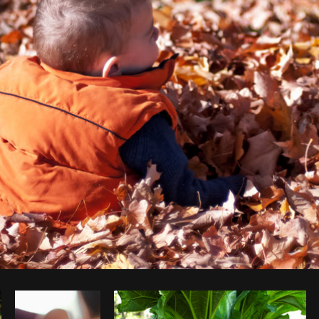
Foto da Scott Webb do
Burst
Copi