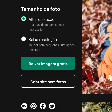
Tamanho da foto
Alta resolução
Alta qualidade para sites e
impressão
Baixa resolução
Melhor para pequenas ilustrações
em sites
Baixar imagem grátis
Criar site com fotos
E-mail
Pinterest
Facebook
Twitter