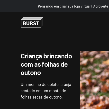
Pensando em criar sua loja virtual? Aproveit
Pular para o conteúdo
Criança brincando
com as folhas de
outono
Um menino de colete laranja
sentado em um monte de
folhas secas de outono.