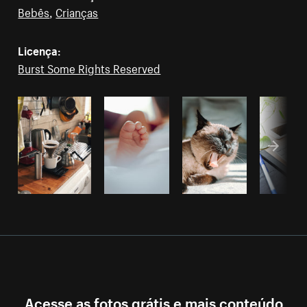
Bebês
,
Crianças
Licença:
Burst Some Rights Reserved
Acesse as fotos grátis e mais conteúdo