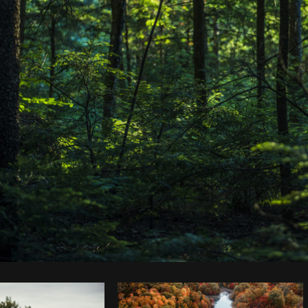
Foto da Samantha Hurley do
Burst
Co