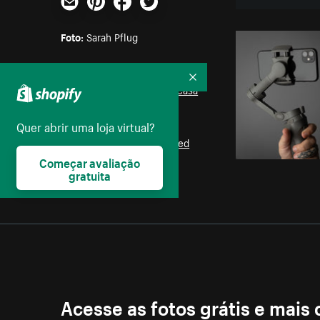
E-mail
Pinterest
Facebook
Twitter
Foto:
Sarah Pflug
Parte das coleções:
Recolher
Computador
,
Trabalho de casa
Quer abrir uma loja virtual?
Licença:
Burst Some Rights Reserved
Começar avaliação
gratuita
Acesse as fotos grátis e mais