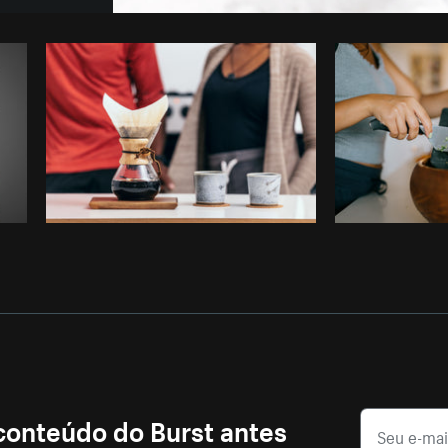
Foto da Sarah Pflug do
Burst
Copi
 conteúdo do Burst antes