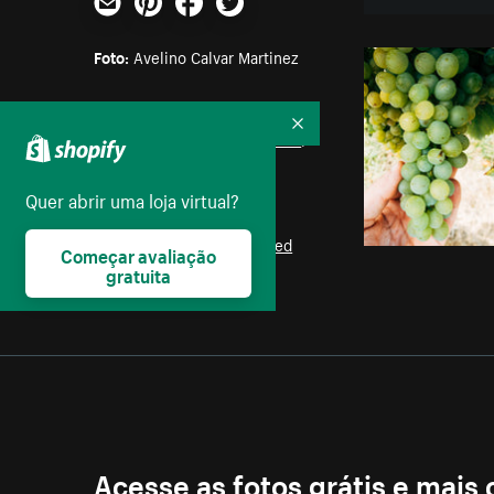
E-mail
Pinterest
Facebook
Twitter
Foto:
Avelino Calvar Martinez
Parte das coleções:
Recolher
Natureza
,
Sol
,
Plano de fundo
,
Flores
Quer abrir uma loja virtual?
Licença:
Burst Some Rights Reserved
Começar avaliação
gratuita
Acesse as fotos grátis e mais