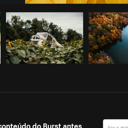
Foto da Avelino Calvar Martinez do
Burst
 conteúdo do Burst antes