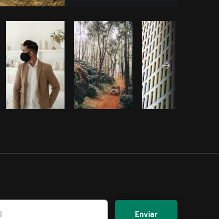
 código
Enviar