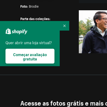
Foto:
Brodie
Parte das coleções:
Homens
,
Natureza
,
Recolher
Plano de fundo
Licença:
Quer abrir uma loja virtual?
Creative Commons
Começar avaliação
gratuita
Acesse as fotos grátis e mais