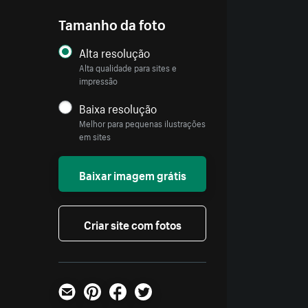
Tamanho da foto
Alta resolução
Alta qualidade para sites e
impressão
Baixa resolução
Melhor para pequenas ilustrações
em sites
Baixar imagem grátis
Criar site com fotos
E-mail
Pinterest
Facebook
Twitter