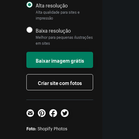
Alta resolução
Alta qualidade para sites e
impressão
Baixa resolução
Melhor para pequenas ilustrações
em sites
Baixar imagem grátis
Criar site com fotos
E-mail
Pinterest
Facebook
Twitter
Foto:
Shopify Photos