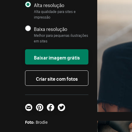
Alta resolução
Alta qualidade para sites e
impressão
Baixa resolução
Melhor para pequenas ilustrações
em sites
Baixar imagem grátis
Criar site com fotos
E-mail
Pinterest
Facebook
Twitter
Foto:
Brodie