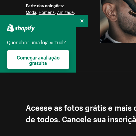
Parte das coleções:
Moda
,
Homens
,
Amizade
,
Mulheres
,
Amor
,
Casais
Recolher
Licença:
Quer abrir uma loja virtual?
Creative Commons
Começar avaliação
gratuita
Acesse as fotos grátis e mais
de todos. Cancele sua inscri