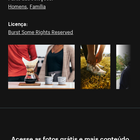
Homens
,
Família
Licença:
Burst Some Rights Reserved
Acesse as fotos grátis e mais conteúdo