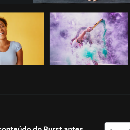
Foto da Sarah Pflug do
Burst
Copi
 conteúdo do Burst antes