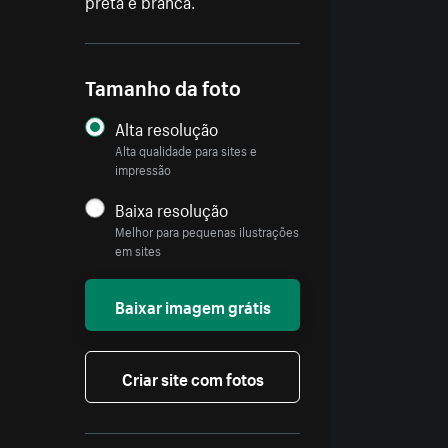
preta e branca.
Tamanho da foto
Alta resolução
Alta qualidade para sites e
impressão
Baixa resolução
Melhor para pequenas ilustrações
em sites
Baixar imagem grátis
Criar site com fotos