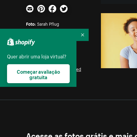
E-mail
Pinterest
Facebook
Twitter
Foto:
Sarah Pflug
Recolher
Parte das coleções:
Amizade
,
Mulheres
Quer abrir uma loja virtual?
Licença:
Burst Some Rights Reserved
Começar avaliação
gratuita
Acesse as fotos grátis e mais