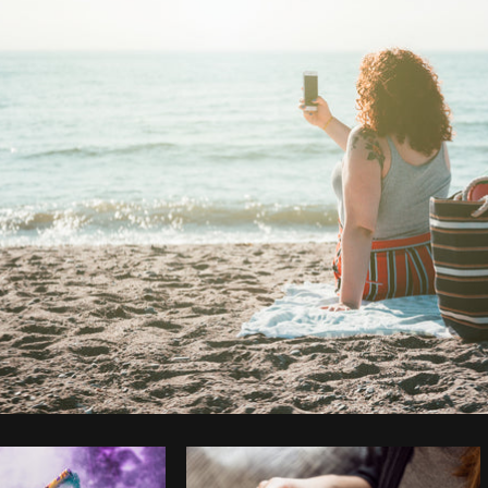
Foto da Matthew Henry do
Burst
Co