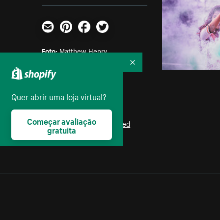
E-mail
Pinterest
Facebook
Twitter
Foto:
Matthew Henry
Recolher
Parte das coleções:
Praia
,
Sol
,
Mar
,
Mulheres
Quer abrir uma loja virtual?
Licença:
Começar avaliação
Burst Some Rights Reserved
gratuita