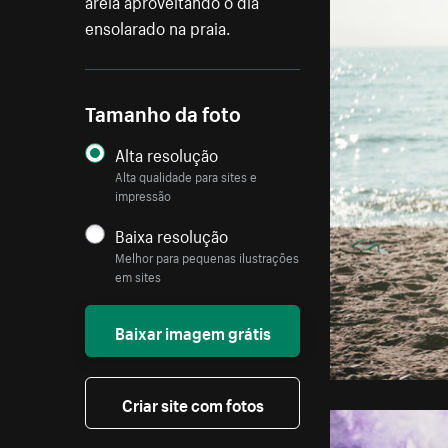
areia aproveitando o dia
ensolarado na praia.
Tamanho da foto
Alta resolução
Alta qualidade para sites e
impressão
Baixa resolução
Melhor para pequenas ilustrações
em sites
Baixar imagem grátis
Criar site com fotos