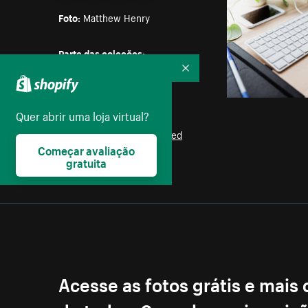
Foto:
Matthew Henry
Parte das coleções:
Negócios
,
Escritório
,
Recolher
Computador
Quer abrir uma loja virtual?
Licença:
Burst Some Rights Reserved
Começar avaliação
gratuita
Acesse as fotos grátis e mais