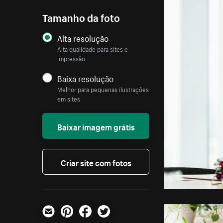
Tamanho da foto
Alta resolução
Alta qualidade para sites e
impressão
Baixa resolução
Melhor para pequenas ilustrações
em sites
Baixar imagem grátis
Criar site com fotos
E-mail
Pinterest
Facebook
Twitter