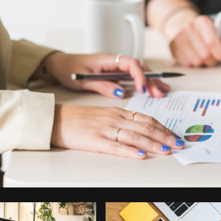
Foto da Matthew Henry do
Burst
Co