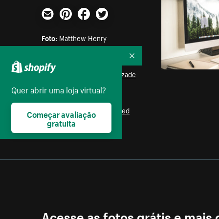
E-mail
Pinterest
Facebook
Twitter
Foto:
Matthew Henry
Recolher
Parte das coleções:
Negócios
,
Escritório
,
Amizade
Quer abrir uma loja virtual?
Licença:
Burst Some Rights Reserved
Começar avaliação
gratuita
Acesse as fotos grátis e mais