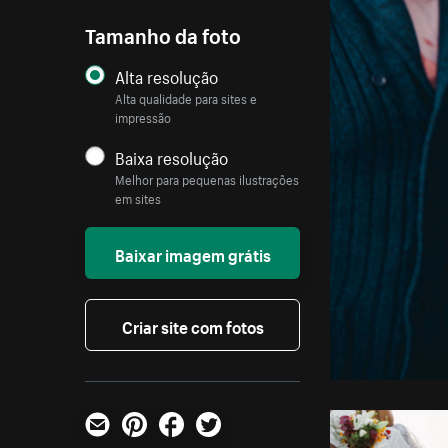
Tamanho da foto
Alta resolução
Alta qualidade para sites e
impressão
Baixa resolução
Melhor para pequenas ilustrações
em sites
Baixar imagem grátis
Criar site com fotos
E-mail
Pinterest
Facebook
Twitter