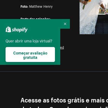
Foto:
Matthew Henry
Parte das coleções:
Amor
,
Casais
,
Família
,
Bebês
,
Recolher
Crianças
Quer abrir uma loja virtual?
Licença:
Burst Some Rights Reserved
Começar avaliação
gratuita
Acesse as fotos grátis e mais