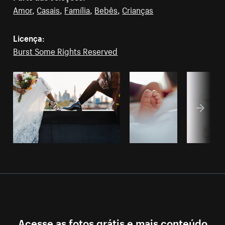
Amor
,
Casais
,
Família
,
Bebês
,
Crianças
Licença:
Burst Some Rights Reserved
Acesse as fotos grátis e mais conteúdo