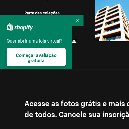
Parte das coleções:
Amor
Recolher
Licença:
Quer abrir uma loja virtual?
Burst Some Rights Reserved
Começar avaliação
gratuita
Acesse as fotos grátis e mais
de todos. Cancele sua inscri