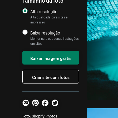
Alta resolução
Alta qualidade para sites e
impressão
Baixa resolução
Melhor para pequenas ilustrações
em sites
Baixar imagem grátis
Criar site com fotos
E-mail
Pinterest
Facebook
Twitter
Foto:
Shopify Photos