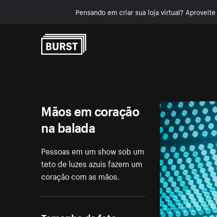
Pensando em criar sua loja virtual? Aproveit
Pular para o conteúdo
Mãos em coração
na balada
Pessoas em um show sob um
teto de luzes azuis fazem um
coração com as mãos.
Tamanho da foto