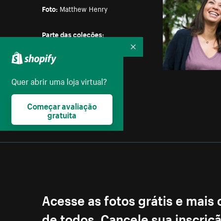
Foto:
Matthew Henry
Parte das coleções:
Amizade
,
Bebês
,
Família
,
Recolher
Crianças
,
Dia dos Pais
Quer abrir uma loja virtual?
Licença:
Creative Commons
Começar avaliação
gratuita
Acesse as fotos grátis e mais
de todos. Cancele sua inscri