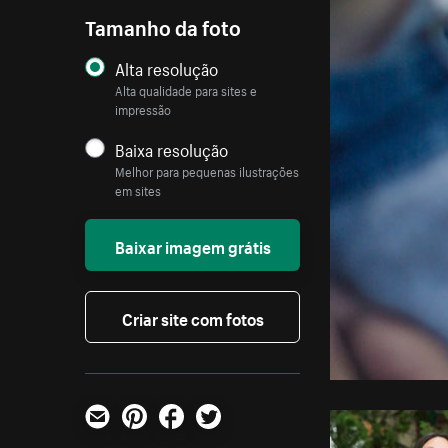
Tamanho da foto
Alta resolução
Alta qualidade para sites e
impressão
Baixa resolução
Melhor para pequenas ilustrações
em sites
Baixar imagem grátis
Criar site com fotos
E-mail
Pinterest
Facebook
Twitter