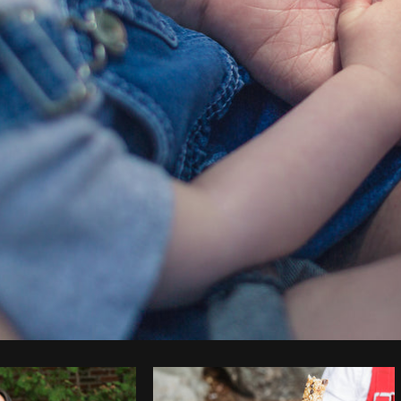
Foto da Matthew Henry do
Burst
Co