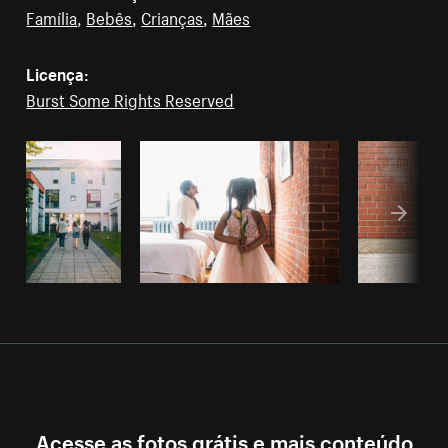
Família
,
Bebês
,
Crianças
,
Mães
Licença:
Burst Some Rights Reserved
Acesse as fotos grátis e mais conteúdo