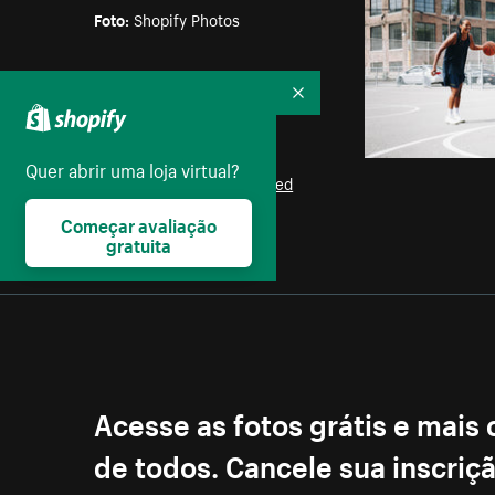
Foto:
Shopify Photos
Parte das coleções:
Bebês
,
Crianças
,
Futebol
Recolher
Licença:
Quer abrir uma loja virtual?
Burst Some Rights Reserved
Começar avaliação
gratuita
Acesse as fotos grátis e mais
de todos. Cancele sua inscri