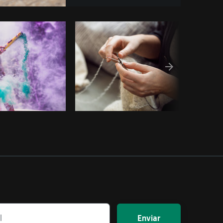
 código
Enviar