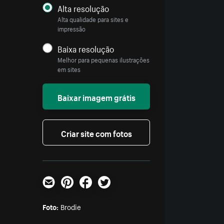
Alta resolução
Alta qualidade para sites e
impressão
Baixa resolução
Melhor para pequenas ilustrações
em sites
Baixar imagem grátis
Criar site com fotos
E-mail
Pinterest
Facebook
Twitter
Foto:
Brodie