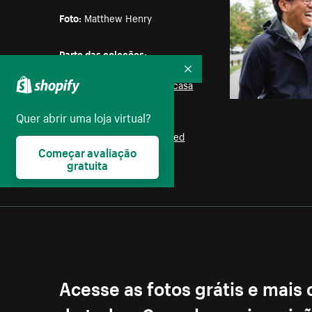
Foto:
Matthew Henry
Parte das coleções:
Mulheres
,
Negócios
,
Recolher
Computador
,
Trabalho de casa
Quer abrir uma loja virtual?
Licença:
Burst Some Rights Reserved
Começar avaliação
gratuita
Acesse as fotos grátis e mais