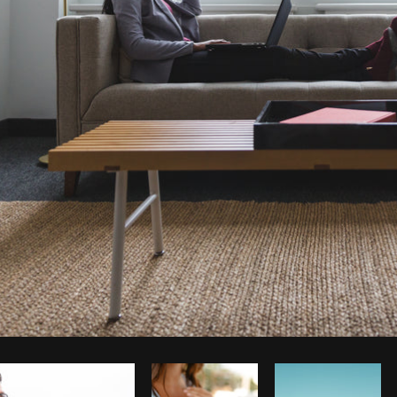
Foto da Matthew Henry do
Burst
Co