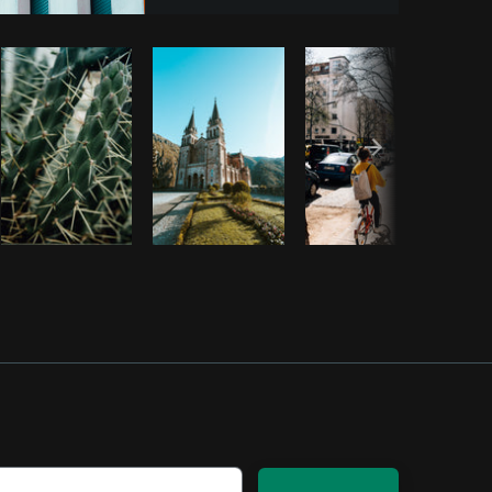
o
Burst