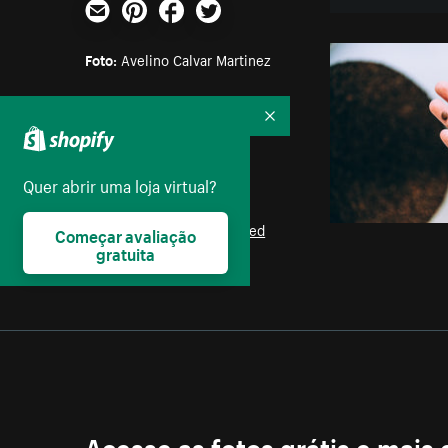
E-mail
Pinterest
Facebook
Twitter
Foto:
Avelino Calvar Martinez
Parte das coleções:
Recolher
Texturas
,
Arquitetura
,
Plano de fundo
Quer abrir uma loja virtual?
Licença:
Burst Some Rights Reserved
Começar avaliação
gratuita
Acesse as fotos grátis e mais