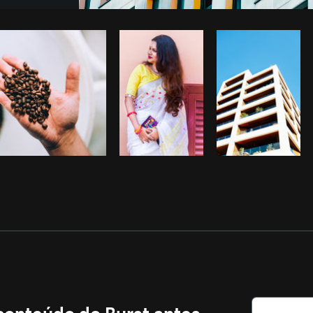
Foto da Avelino Calvar Martinez d
Copiar código
 conteúdo do Burst antes