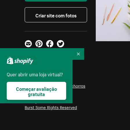
Criar site com fotos
E-mail
Pinterest
Facebook
Twitter
Recolher
Foto:
Matthew Henry
Parte das coleções:
Quer abrir uma loja virtual?
Negócios
,
Escritório
,
Computador
,
Animais
,
Cachorros
Começar avaliação
gratuita
Licença:
Burst Some Rights Reserved