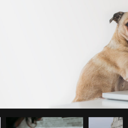
Foto da Matthew Henry do
Burst
Co