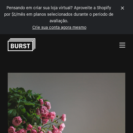
Pensando em criar sua loja virtual? Aproveite a Shopify
por $1/mês em planos selecionados durante o período de
avaliação.
Crie sua conta agora mesmo
Pular para o conteúdo